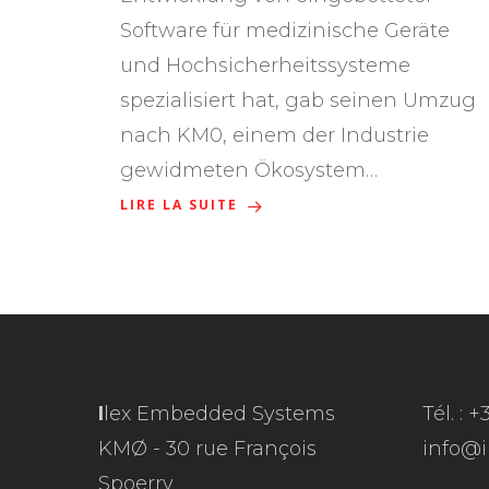
Software für medizinische Geräte
und Hochsicherheitssysteme
spezialisiert hat, gab seinen Umzug
nach KM0, einem der Industrie
gewidmeten Ökosystem…
LIRE LA SUITE
I
lex Embedded Systems
Tél. : 
KMØ - 30 rue François
info@
Spoerry