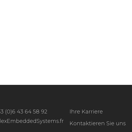
+33 (0)6 43 64 58 92
Ihre Karriere
ilexEmbeddedSystems.fr
Kontaktieren Sie uns