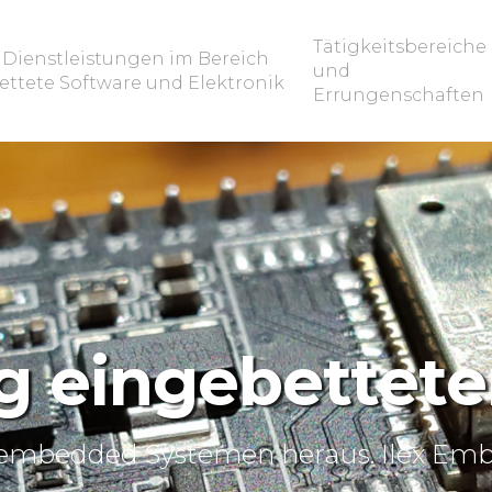
Tätigkeitsbereiche
 Dienstleistungen im Bereich
und
ettete Software und Elektronik
Errungenschaften
g eingebettete
en embedded Systemen heraus. Ilex E