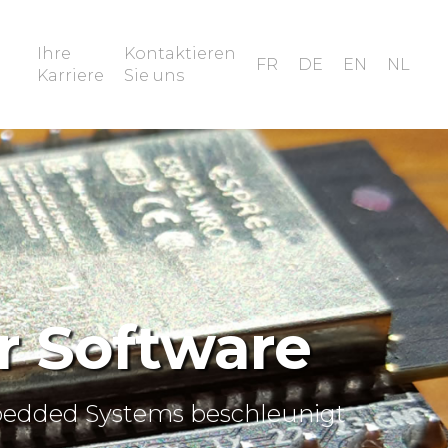
Ihre
Kontaktieren
FR
DE
EN
NL
Karriere
Sie uns
r Software
mbedded Systems beschleunigt