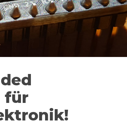
dded
 für
ktronik!