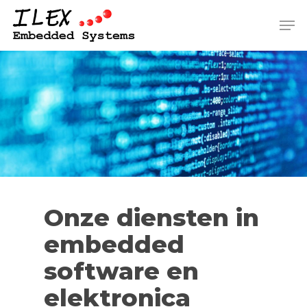
Skip
Men
to
Close
main
Men
content
Onze diensten in
embedded
software en
elektronica